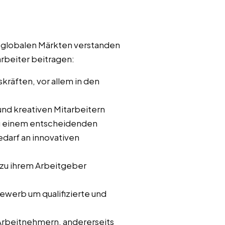
 globalen Märkten verstanden
rbeiter beitragen:
räften, vor allem in den
und kreativen Mitarbeitern
 zu einem entscheidenden
edarf an innovativen
t zu ihrem Arbeitgeber
ewerb um qualifizierte und
 Arbeitnehmern, andererseits