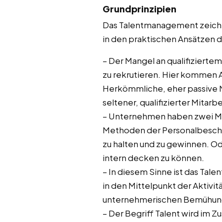
Grundprinzipien
Das Talentmanagement zeichnet
in den praktischen Ansätzen
– Der Mangel an qualifizierte
zu rekrutieren. Hier kommen 
Herkömmliche, eher passive 
seltener, qualifizierter Mitarbe
– Unternehmen haben zwei Mög
Methoden der Personalbeschaff
zu halten und zu gewinnen. Od
intern decken zu können.
– In diesem Sinne ist das Tal
in den Mittelpunkt der Aktivit
unternehmerischen Bemühunge
– Der Begriff Talent wird im