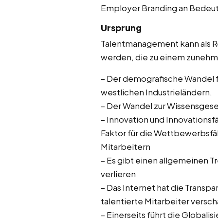
Employer Branding an Bedeu
Ursprung
Talentmanagement kann als Re
werden, die zu einem zunehme
– Der demografische Wandel f
westlichen Industrieländern.
– Der Wandel zur Wissensgesel
– Innovation und Innovationsf
Faktor für die Wettbewerbsfäh
Mitarbeitern
– Es gibt einen allgemeinen T
verlieren
– Das Internet hat die Transp
talentierte Mitarbeiter versch
– Einerseits führt die Global