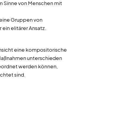
 im Sinne von Menschen mit
kleine Gruppen von
in elitärer Ansatz.
nsicht eine kompositorische
n Maßnahmen unterschieden
ugeordnet werden können,
chtet sind.