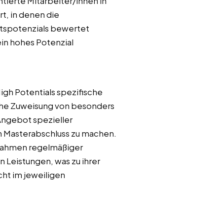
ierte Mitarbeiter/innen in
t, in denen die
nftspotenzials bewertet
in hohes Potenzial
igh Potentials spezifische
sche Zuweisung von besonders
Angebot spezieller
n Masterabschluss zu machen.
m Rahmen regelmäßiger
n Leistungen, was zu ihrer
ht im jeweiligen