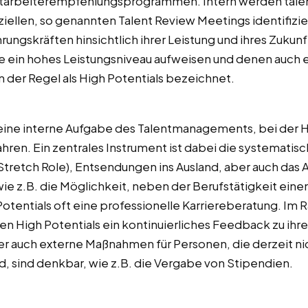
itarbeiterempfehlungsprogrammen. Intern werden talent
ellen, so genannten Talent Review Meetings identifizier
rungskräften hinsichtlich ihrer Leistung und ihres Zuku
e ein hohes Leistungsniveau aufweisen und denen auch e
 der Regel als High Potentials bezeichnet.
ie eine interne Aufgabe des Talentmanagements, bei der H
en. Ein zentrales Instrument ist dabei die systemati
tretch Role), Entsendungen ins Ausland, aber auch das 
 z.B. die Möglichkeit, neben der Berufstätigkeit eine
Potentials oft eine professionelle Karriereberatung. I
n High Potentials ein kontinuierliches Feedback zu ihre
r auch externe Maßnahmen für Personen, die derzeit nic
, sind denkbar, wie z.B. die Vergabe von Stipendien.