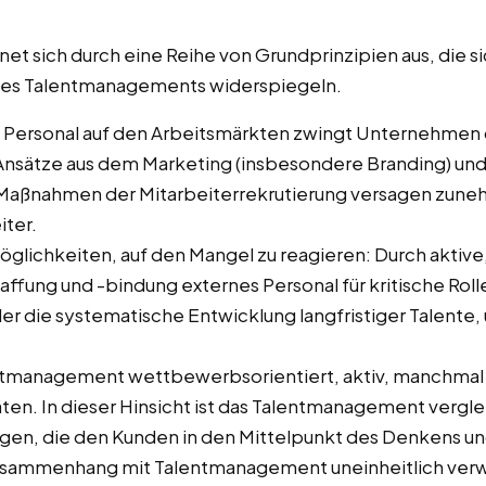
 sich durch eine Reihe von Grundprinzipien aus, die si
 des Talentmanagements widerspiegeln.
m Personal auf den Arbeitsmärkten zwingt Unternehmen d
Ansätze aus dem Marketing (insbesondere Branding) und 
Maßnahmen der Mitarbeiterrekrutierung versagen zun
iter.
lichkeiten, auf den Mangel zu reagieren: Durch aktiv
ung und -bindung externes Personal für kritische Rolle
er die systematische Entwicklung langfristiger Talente,
entmanagement wettbewerbsorientiert, aktiv, manchmal a
äten. In dieser Hinsicht ist das Talentmanagement vergle
n, die den Kunden in den Mittelpunkt des Denkens und
 Zusammenhang mit Talentmanagement uneinheitlich verwe