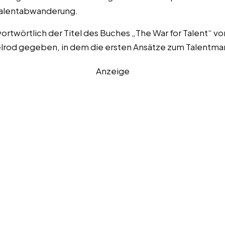
 Talentabwanderung.
wörtlich der Titel des Buches „The War for Talent“ vo
elrod gegeben, in dem die ersten Ansätze zum Talentm
Anzeige