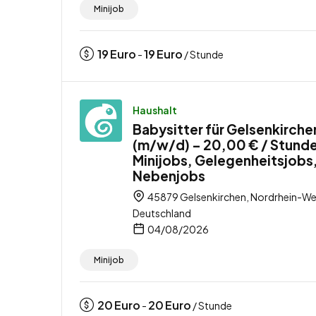
Minijob
19
Euro
19
Euro
-
/ Stunde
Haushalt
Babysitter für Gelsenkirche
(m/w/d) – 20,00 € / Stunde
Minijobs, Gelegenheitsjobs
Nebenjobs
45879 Gelsenkirchen, Nordrhein-We
Deutschland
04/08/2026
Minijob
20
Euro
20
Euro
-
/ Stunde