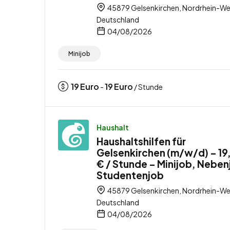
45879 Gelsenkirchen, Nordrhein-We
Deutschland
04/08/2026
Minijob
19
Euro
19
Euro
-
/ Stunde
Haushalt
Haushaltshilfen für
Gelsenkirchen (m/w/d) – 19
€ / Stunde – Minijob, Neben
Studentenjob
45879 Gelsenkirchen, Nordrhein-We
Deutschland
04/08/2026