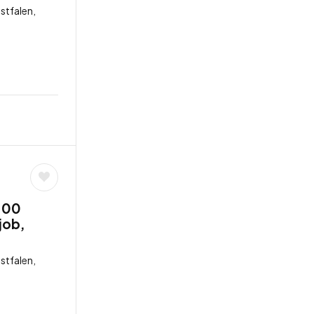
stfalen,
,00
job,
stfalen,