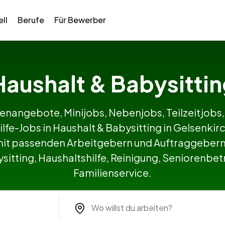
ll
Berufe
Für Bewerber
 Haushalt & Babysitti
lenangebote, Minijobs, Nebenjobs, Teilzeitjobs,
ilfe-Jobs in Haushalt & Babysitting in Gelsen
it passenden Arbeitgebern und Auftraggebern 
itting, Haushaltshilfe, Reinigung, Seniorenbetr
Familienservice.