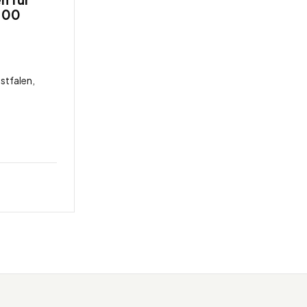
,00
stfalen,