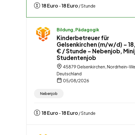
18
Euro
18
Euro
-
/ Stunde
Bildung, Pädagogik
Kinderbetreuer für
Gelsenkirchen (m/w/d) – 1
€ / Stunde – Nebenjob, Mini
Studentenjob
45879 Gelsenkirchen, Nordrhein-We
Deutschland
05/08/2026
Nebenjob
18
Euro
18
Euro
-
/ Stunde