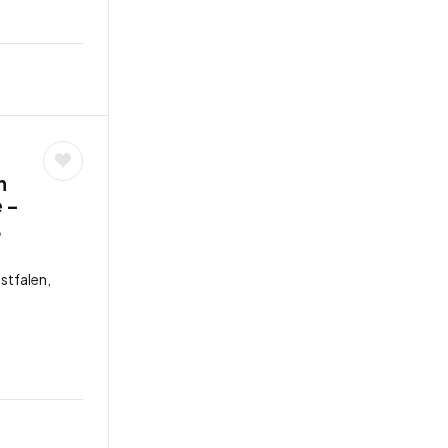
n
 –
,
stfalen,