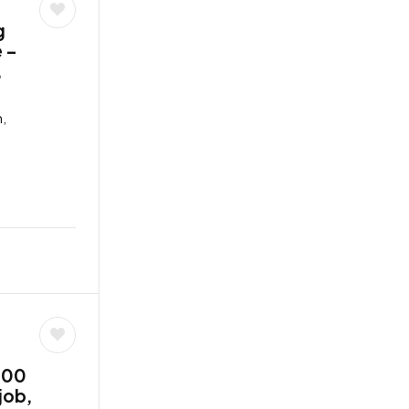
g
 –
,
,
,00
job,