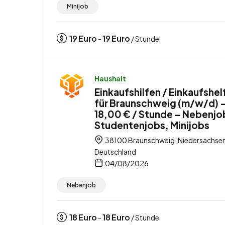
Minijob
19
Euro
19
Euro
-
/ Stunde
Haushalt
Einkaufshilfen / Einkaufshel
für Braunschweig (m/w/d) 
18,00 € / Stunde – Nebenjo
Studentenjobs, Minijobs
38100 Braunschweig, Niedersachsen
Deutschland
04/08/2026
Nebenjob
18
Euro
18
Euro
-
/ Stunde