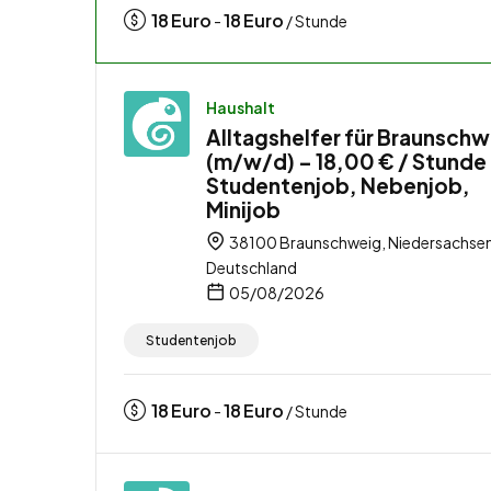
18
Euro
18
Euro
-
/ Stunde
Haushalt
Alltagshelfer für Braunsch
(m/w/d) – 18,00 € / Stunde
Studentenjob, Nebenjob,
Minijob
38100 Braunschweig, Niedersachsen
Deutschland
05/08/2026
Studentenjob
18
Euro
18
Euro
-
/ Stunde