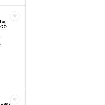
für
,00
s
,
n für