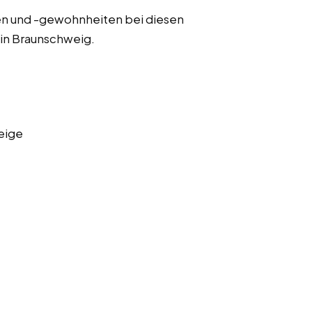
n und -gewohnheiten bei diesen
in Braunschweig.
eige