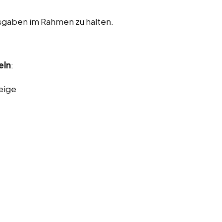
usgaben im Rahmen zu halten.
eln
:
eige