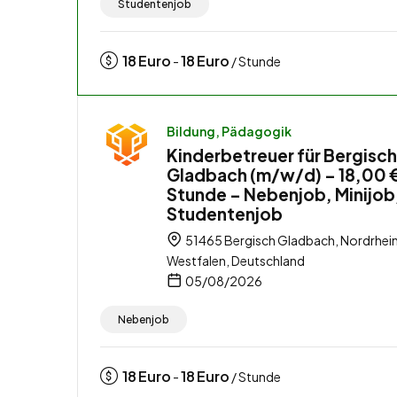
Studentenjob
18
Euro
18
Euro
-
/ Stunde
Bildung, Pädagogik
Kinderbetreuer für Bergisch
Gladbach (m/w/d) – 18,00 €
Stunde – Nebenjob, Minijob
Studentenjob
51465 Bergisch Gladbach, Nordrhei
Westfalen, Deutschland
05/08/2026
Nebenjob
18
Euro
18
Euro
-
/ Stunde