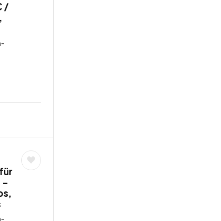
 /
,
n-
für
 –
bs,
s
n-