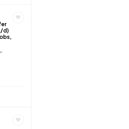
fer
w/d)
jobs,
n-