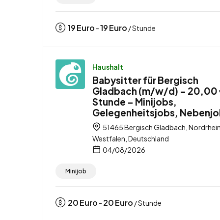
19
Euro
19
Euro
-
/ Stunde
Haushalt
Babysitter für Bergisch
Gladbach (m/w/d) – 20,00 
Stunde – Minijobs,
Gelegenheitsjobs, Nebenj
51465 Bergisch Gladbach, Nordrhei
Westfalen, Deutschland
04/08/2026
Minijob
20
Euro
20
Euro
-
/ Stunde