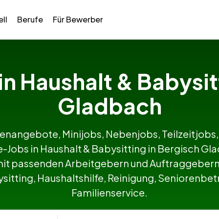
ll
Berufe
Für Bewerber
 in Haushalt & Babysit
Gladbach
lenangebote, Minijobs, Nebenjobs, Teilzeitjobs,
fe-Jobs in Haushalt & Babysitting in Bergisch
it passenden Arbeitgebern und Auftraggebern 
itting, Haushaltshilfe, Reinigung, Seniorenbetr
Familienservice.