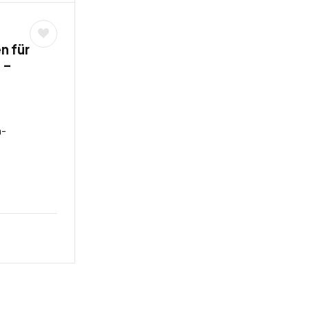
n für
 –
n-