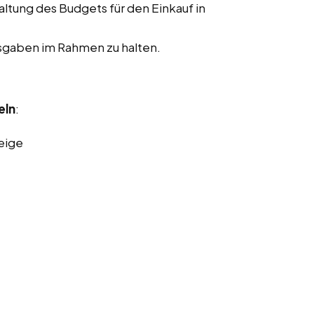
ltung des Budgets für den Einkauf in
usgaben im Rahmen zu halten.
eln
:
eige