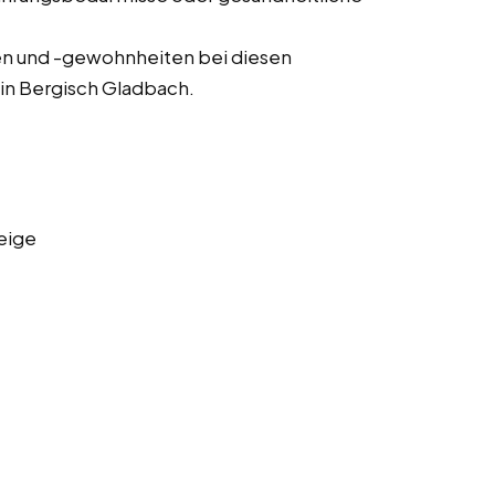
n und -gewohnheiten bei diesen
in Bergisch Gladbach.
eige