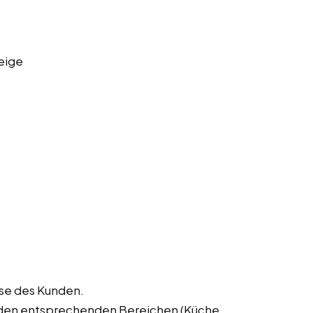
eige
sse des Kunden.
 den entsprechenden Bereichen (Küche,