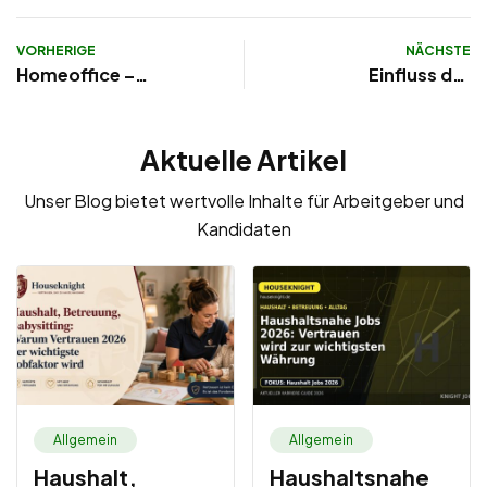
VORHERIGE
NÄCHSTE
Homeoffice –
Einfluss der
Ursprung und
künstlichen
Entstehung
Intelligenz auf die
Aktuelle Artikel
Arbeitswelt in
Deutschland in 10
Unser Blog bietet wertvolle Inhalte für Arbeitgeber und
Jahren
Kandidaten
Allgemein
Allgemein
Haushalt,
Haushaltsnahe