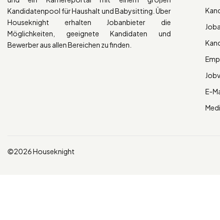
Kan
Kandidatenpool für Haushalt und Babysitting. Über
Houseknight erhalten Jobanbieter die
Job
Möglichkeiten, geeignete Kandidaten und
Kan
Bewerber aus allen Bereichen zu finden.
Empl
Job
E-Ma
Med
©2026 Houseknight