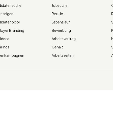
didatensuche
Jobsuche
O
anzeigen
Berufe
R
didatenpool
Lebenslauf
S
oyer Branding
Bewerbung
K
videos
Arbeitsvertrag
M
ilings
Gehalt
ienkampagnen
Arbeitszeiten
A