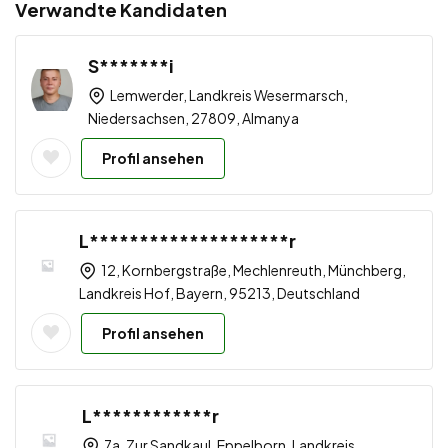
Verwandte Kandidaten
S*******i
Lemwerder, Landkreis Wesermarsch,
Niedersachsen, 27809, Almanya
Profil ansehen
L********************r
12, Kornbergstraße, Mechlenreuth, Münchberg,
Landkreis Hof, Bayern, 95213, Deutschland
Profil ansehen
L************r
7a, Zur Sandkaul, Eppelborn, Landkreis