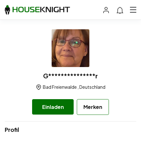
G***************r
Bad Freienwalde , Deutschland
Einladen
Merken
Profil