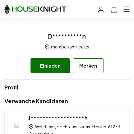
D**********n
marabch am necker
Einladen
Merken
Profil
Verwandte Kandidaten
J******************h
Wehrheim, Hochtaunuskreis, Hessen, 61273,
Deutschland