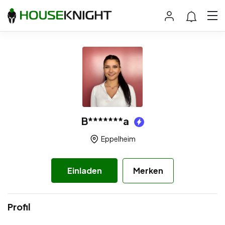
B*******a
Eppelheim
Einladen
Merken
Profil