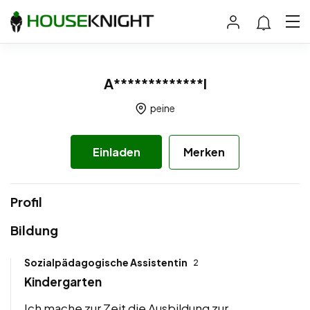
A*************l
peine
Einladen
Merken
Profil
Bildung
Sozialpädagogische Assistentin
2
Kindergarten
Ich mache zur Zeit die Ausbildung zur