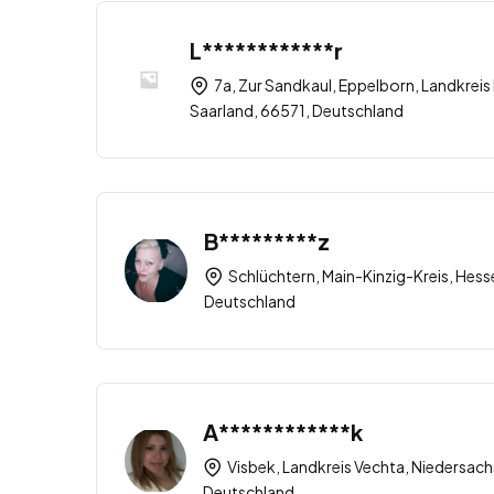
L************r
7a, Zur Sandkaul, Eppelborn, Landkreis
Saarland, 66571, Deutschland
B*********z
Schlüchtern, Main-Kinzig-Kreis, Hess
Deutschland
A************k
Visbek, Landkreis Vechta, Niedersac
Deutschland