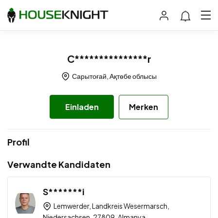
C***************r
Сарытоғай, Ақтөбе облысы
Einladen
Merken
Profil
Verwandte Kandidaten
S*******i
Lemwerder, Landkreis Wesermarsch,
Niedersachsen, 27809, Almanya