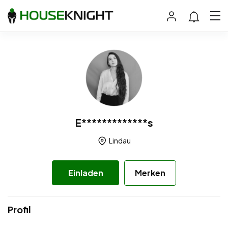
E*************s
Lindau
Einladen
Merken
Profil