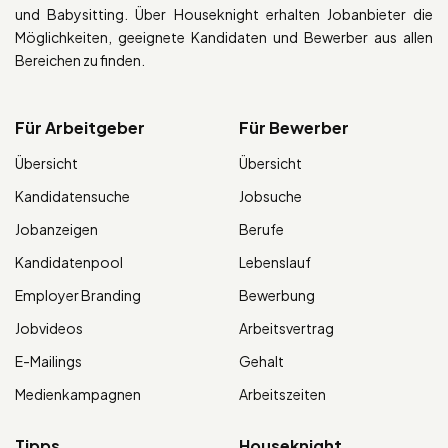
und Babysitting. Über Houseknight erhalten Jobanbieter die
Möglichkeiten, geeignete Kandidaten und Bewerber aus allen
Bereichen zu finden.
Für Arbeitgeber
Für Bewerber
Übersicht
Übersicht
Kandidatensuche
Jobsuche
Jobanzeigen
Berufe
Kandidatenpool
Lebenslauf
Employer Branding
Bewerbung
Jobvideos
Arbeitsvertrag
E-Mailings
Gehalt
Medienkampagnen
Arbeitszeiten
Tipps
Houseknight