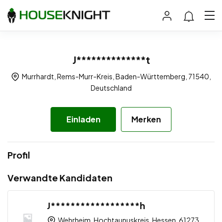
J**************t
Murrhardt, Rems-Murr-Kreis, Baden-Württemberg, 71540,
Deutschland
Einladen
Merken
Profil
Verwandte Kandidaten
J******************h
Wehrheim, Hochtaunuskreis, Hessen, 61273,