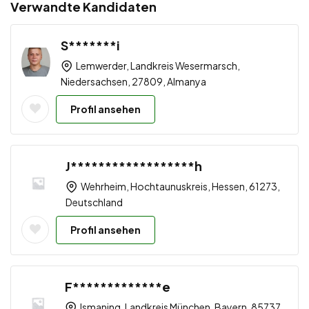
Verwandte Kandidaten
S*******i
Lemwerder, Landkreis Wesermarsch,
Niedersachsen, 27809, Almanya
Profil ansehen
J******************h
Wehrheim, Hochtaunuskreis, Hessen, 61273,
Deutschland
Profil ansehen
F*************e
Ismaning, Landkreis München, Bayern, 85737,