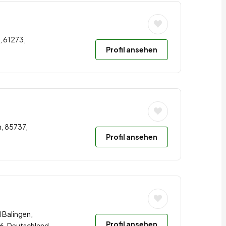
, 61273,
Profil ansehen
, 85737,
Profil ansehen
 Balingen,
Profil ansehen
6, Deutschland