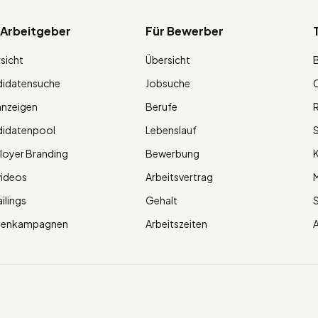
 Arbeitgeber
Für Bewerber
sicht
Übersicht
didatensuche
Jobsuche
O
anzeigen
Berufe
R
didatenpool
Lebenslauf
S
oyer Branding
Bewerbung
K
videos
Arbeitsvertrag
M
ilings
Gehalt
ienkampagnen
Arbeitszeiten
A