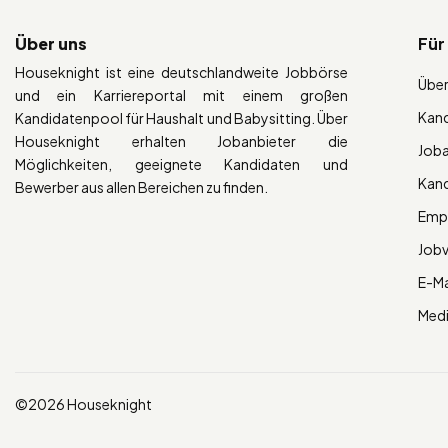
Über uns
Für
Houseknight ist eine deutschlandweite Jobbörse
Über
und ein Karriereportal mit einem großen
Kan
Kandidatenpool für Haushalt und Babysitting. Über
Houseknight erhalten Jobanbieter die
Job
Möglichkeiten, geeignete Kandidaten und
Kan
Bewerber aus allen Bereichen zu finden.
Empl
Job
E-Ma
Med
©2026 Houseknight