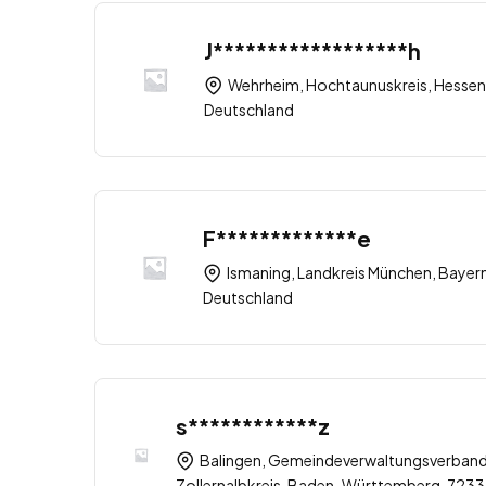
J******************h
Wehrheim, Hochtaunuskreis, Hessen
Deutschland
F*************e
Ismaning, Landkreis München, Bayern
Deutschland
s************z
Balingen, Gemeindeverwaltungsverband
Zollernalbkreis, Baden-Württemberg, 7233