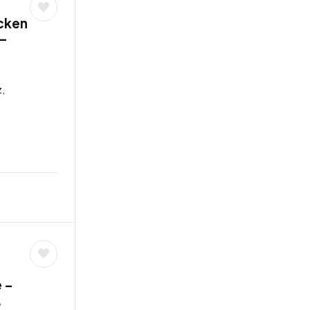
ücken
 –
,
 –
,