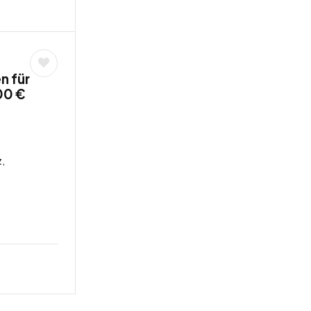
n für
00 €
,