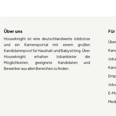
Über uns
Für
Houseknight ist eine deutschlandweite Jobbörse
Über
und ein Karriereportal mit einem großen
Kan
Kandidatenpool für Haushalt und Babysitting. Über
Houseknight erhalten Jobanbieter die
Job
Möglichkeiten, geeignete Kandidaten und
Kan
Bewerber aus allen Bereichen zu finden.
Empl
Job
E-Ma
Med