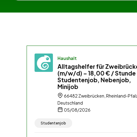
Haushalt
Alltagshelfer für Zweibrück
(m/w/d) – 18,00 € / Stunde
Studentenjob, Nebenjob,
Minijob
66482 Zweibrücken, Rheinland-Pfalz
Deutschland
05/08/2026
Studentenjob