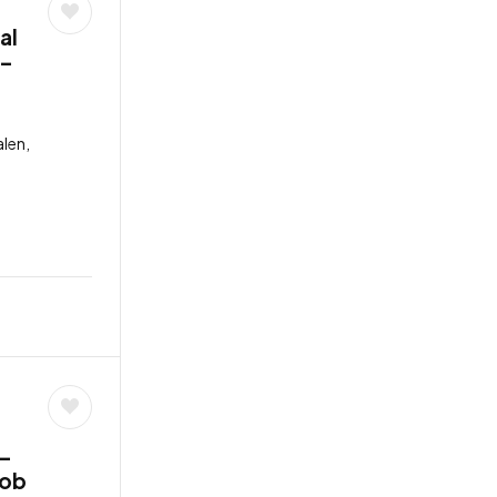
al
 –
len,
 –
job