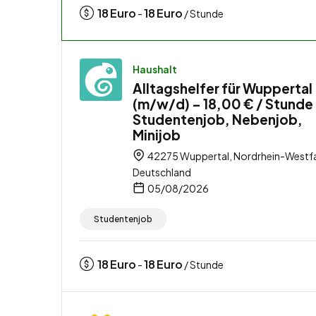
18
Euro
18
Euro
-
/ Stunde
Haushalt
Alltagshelfer für Wuppertal
(m/w/d) – 18,00 € / Stunde
Studentenjob, Nebenjob,
Minijob
42275 Wuppertal, Nordrhein-Westfa
Deutschland
05/08/2026
Studentenjob
18
Euro
18
Euro
-
/ Stunde