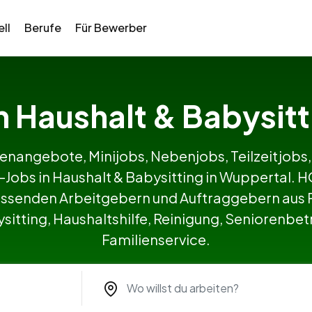
ll
Berufe
Für Bewerber
in Haushalt & Babysit
lenangebote, Minijobs, Nebenjobs, Teilzeitjobs,
e-Jobs in Haushalt & Babysitting in Wuppertal
ssenden Arbeitgebern und Auftraggebern aus P
itting, Haushaltshilfe, Reinigung, Seniorenbetr
Familienservice.