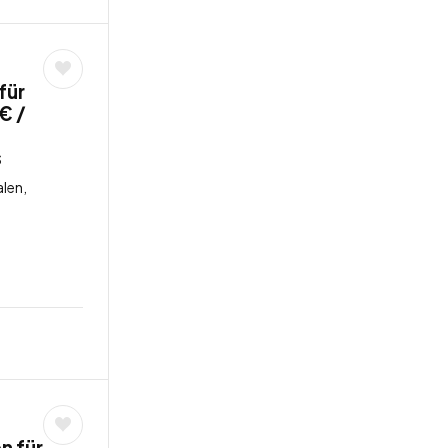
für
€ /
s
len,
n für