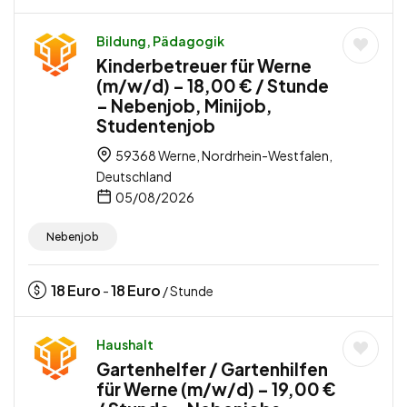
Bildung, Pädagogik
Kinderbetreuer für Werne
(m/w/d) – 18,00 € / Stunde
– Nebenjob, Minijob,
Studentenjob
59368 Werne, Nordrhein-Westfalen,
Deutschland
05/08/2026
Nebenjob
18
Euro
18
Euro
-
/ Stunde
Haushalt
Gartenhelfer / Gartenhilfen
für Werne (m/w/d) – 19,00 €