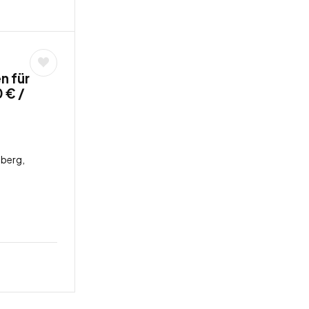
n für
 € /
berg,