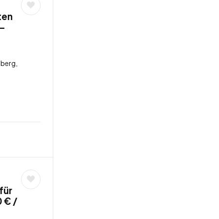
ten
 –
berg,
für
 € /