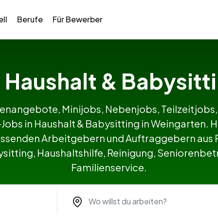
ll
Berufe
Für Bewerber
in Haushalt & Babysitt
lenangebote, Minijobs, Nebenjobs, Teilzeitjobs,
e-Jobs in Haushalt & Babysitting in Weingarten
ssenden Arbeitgebern und Auftraggebern aus P
itting, Haushaltshilfe, Reinigung, Seniorenbetr
Familienservice.