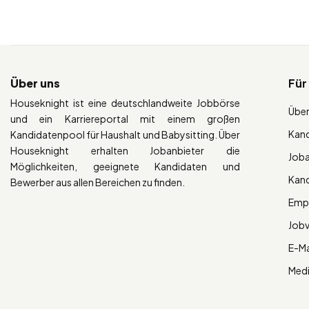
Über uns
Für
Houseknight ist eine deutschlandweite Jobbörse
Über
und ein Karriereportal mit einem großen
Kan
Kandidatenpool für Haushalt und Babysitting. Über
Houseknight erhalten Jobanbieter die
Job
Möglichkeiten, geeignete Kandidaten und
Kan
Bewerber aus allen Bereichen zu finden.
Empl
Job
E-Ma
Med