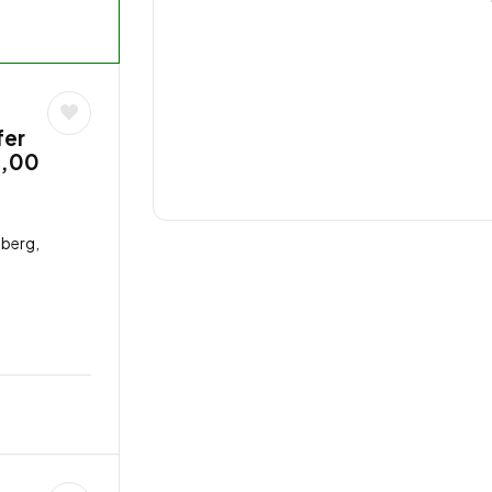
fer
8,00
berg,