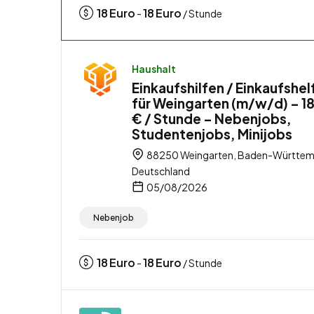
18
Euro
18
Euro
-
/ Stunde
Haushalt
Einkaufshilfen / Einkaufshel
für Weingarten (m/w/d) – 1
€ / Stunde – Nebenjobs,
Studentenjobs, Minijobs
88250 Weingarten, Baden-Württem
Deutschland
05/08/2026
Nebenjob
18
Euro
18
Euro
-
/ Stunde