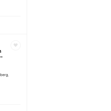
n
 –
berg,