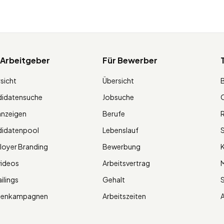
 Arbeitgeber
Für Bewerber
sicht
Übersicht
didatensuche
Jobsuche
O
anzeigen
Berufe
R
didatenpool
Lebenslauf
S
oyer Branding
Bewerbung
K
videos
Arbeitsvertrag
M
ilings
Gehalt
ienkampagnen
Arbeitszeiten
A