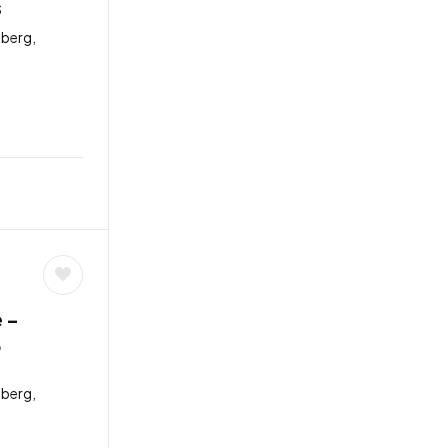
s
berg,
 –
,
berg,