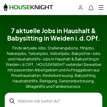
7 aktuelle Jobs in Haushalt &
Babysitting in Weiden i.d.OPf.
Finde aktuelle Jobs, Stellenangebote, Minijobs,
Nebenjobs, Teilzeitjobs, Vollzeitjobs, Babysitter-Jobs
und Haushaltshilfe-Jobs in Haushalt & Babysitting in
Weiden i.d.OPf.. HOUSEKNIGHT verbindet Bewerber
mit passenden Arbeitgebern und Auftraggebern aus
Privathaushalten, Kinderbetreuung, Babysitting,
Haushaltshilfe, Reinigung, Seniorenbetreuung,
Alltagshilfe und Familienservice.