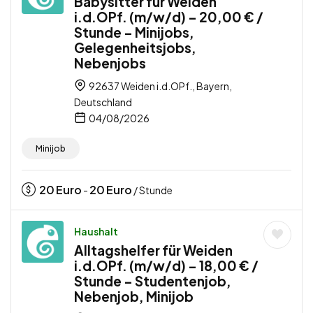
Babysitter für Weiden
i.d.OPf. (m/w/d) – 20,00 € /
Stunde – Minijobs,
Gelegenheitsjobs,
Nebenjobs
92637 Weiden i.d.OPf., Bayern,
Deutschland
04/08/2026
Minijob
20
Euro
20
Euro
-
/ Stunde
Haushalt
Alltagshelfer für Weiden
i.d.OPf. (m/w/d) – 18,00 € /
Stunde – Studentenjob,
Nebenjob, Minijob