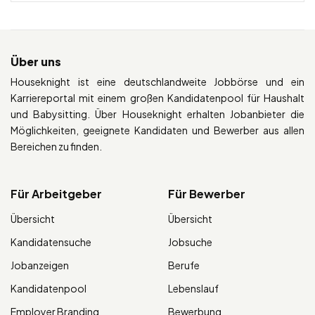
Über uns
Houseknight ist eine deutschlandweite Jobbörse und ein
Karriereportal mit einem großen Kandidatenpool für Haushalt
und Babysitting. Über Houseknight erhalten Jobanbieter die
Möglichkeiten, geeignete Kandidaten und Bewerber aus allen
Bereichen zu finden.
Für Arbeitgeber
Für Bewerber
Übersicht
Übersicht
Kandidatensuche
Jobsuche
Jobanzeigen
Berufe
Kandidatenpool
Lebenslauf
Employer Branding
Bewerbung