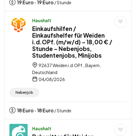
19
Euro
19
Euro
-
/ Stunde
Haushalt
Einkaufshilfen /
Einkaufshelfer für Weiden
i.d.OPf. (m/w/d) – 18,00 € /
Stunde – Nebenjobs,
Studentenjobs, Minijobs
92637 Weiden i.d.OPf., Bayern,
Deutschland
04/08/2026
Nebenjob
18
Euro
18
Euro
-
/ Stunde
Haushalt