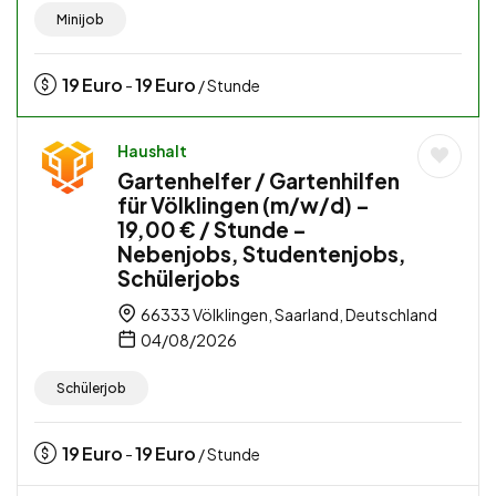
Minijob
19
Euro
19
Euro
-
/ Stunde
Haushalt
Gartenhelfer / Gartenhilfen
für Völklingen (m/w/d) –
19,00 € / Stunde –
Nebenjobs, Studentenjobs,
Schülerjobs
66333 Völklingen, Saarland, Deutschland
04/08/2026
Schülerjob
19
Euro
19
Euro
-
/ Stunde