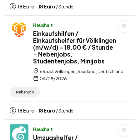
18
Euro
18
Euro
-
/ Stunde
Haushalt
Einkaufshilfen /
Einkaufshelfer für Völklingen
(m/w/d) – 18,00 € / Stunde
– Nebenjobs,
Studentenjobs, Minijobs
66333 Völklingen, Saarland, Deutschland
04/08/2026
Nebenjob
18
Euro
18
Euro
-
/ Stunde
Haushalt
Umzugshelfer /