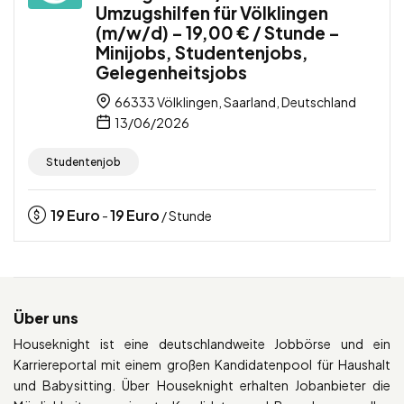
Umzugshilfen für Völklingen
(m/w/d) – 19,00 € / Stunde –
Minijobs, Studentenjobs,
Gelegenheitsjobs
66333 Völklingen, Saarland, Deutschland
13/06/2026
Studentenjob
19
Euro
19
Euro
-
/ Stunde
Über uns
Houseknight ist eine deutschlandweite Jobbörse und ein
Karriereportal mit einem großen Kandidatenpool für Haushalt
und Babysitting. Über Houseknight erhalten Jobanbieter die