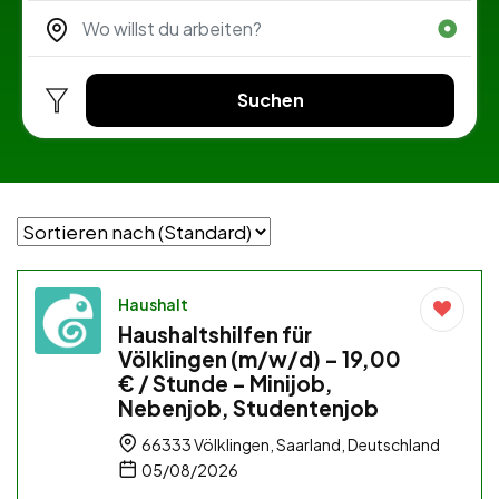
Suchen
Haushalt
Haushaltshilfen für
Völklingen (m/w/d) – 19,00
€ / Stunde – Minijob,
Nebenjob, Studentenjob
66333 Völklingen, Saarland, Deutschland
05/08/2026