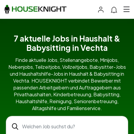
7 aktuelle Jobs in Haushalt &
Babysitting in Vechta
Finde aktuelle Jobs, Stellenangebote, Minijobs,
Nebenjobs, Teilzeitjobs, Vollzeitjobs, Babysitter-Jobs
und Haushaltshilfe-Jobs in Haushalt & Babysitting in
Vechta. HOUSEKNIGHT verbindet Bewerber mit
passenden Arbeitgebern und Auftraggebern aus
Privathaushalten, Kinderbetreuung, Babysitting,
Haushaltshilfe, Reinigung, Seniorenbetreuung,
Alltagshilfe und Familienservice.