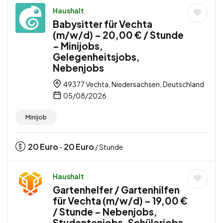
Haushalt
Babysitter für Vechta
(m/w/d) – 20,00 € / Stunde
– Minijobs,
Gelegenheitsjobs,
Nebenjobs
49377 Vechta, Niedersachsen, Deutschland
05/08/2026
Minijob
20
Euro
20
Euro
-
/ Stunde
Haushalt
Gartenhelfer / Gartenhilfen
für Vechta (m/w/d) – 19,00 €
/ Stunde – Nebenjobs,
Studentenjobs, Schülerjobs