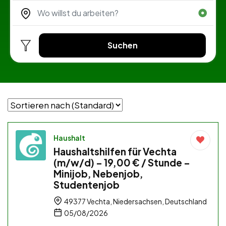
Suchen
Haushalt
Haushaltshilfen für Vechta
(m/w/d) – 19,00 € / Stunde –
Minijob, Nebenjob,
Studentenjob
49377 Vechta, Niedersachsen, Deutschland
05/08/2026