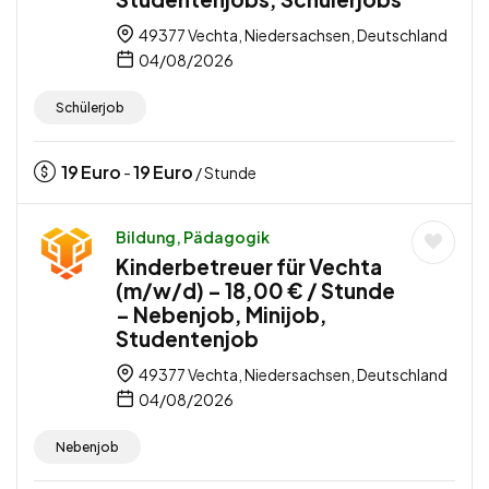
49377 Vechta, Niedersachsen, Deutschland
04/08/2026
Schülerjob
19
Euro
19
Euro
-
/ Stunde
Bildung, Pädagogik
Kinderbetreuer für Vechta
(m/w/d) – 18,00 € / Stunde
– Nebenjob, Minijob,
Studentenjob
49377 Vechta, Niedersachsen, Deutschland
04/08/2026
Nebenjob