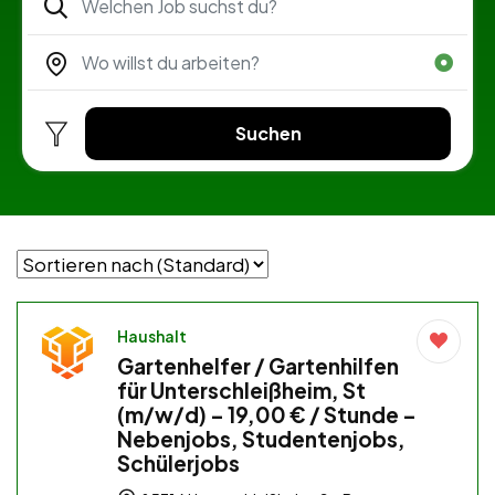
Suchen
Haushalt
Gartenhelfer / Gartenhilfen
für Unterschleißheim, St
(m/w/d) – 19,00 € / Stunde –
Nebenjobs, Studentenjobs,
Schülerjobs