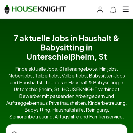
7 aktuelle Jobs in Haushalt &
Babysitting in
Unterschleißheim, St
Finde aktuelle Jobs, Stellenangebote, Minijobs,
Nebenjobs, Teilzeitjobs, Vollzeitjobs, Babysitter-Jobs
und Haushaltshilfe-Jobs in Haushalt & Babysitting in
Unterschleißheim, St. HOUSEKNIGHT verbindet
Bewerber mit passenden Arbeitgebern und
Auftraggebern aus Privathaushalten, Kinderbetreuung,
Babysitting, Haushaltshilfe, Reinigung,
Seniorenbetreuung, Alltagshilfe und Familienservice.