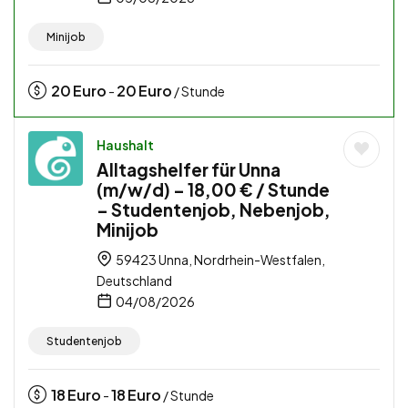
Minijob
20
Euro
20
Euro
-
/ Stunde
Haushalt
Alltagshelfer für Unna
(m/w/d) – 18,00 € / Stunde
– Studentenjob, Nebenjob,
Minijob
59423 Unna, Nordrhein-Westfalen,
Deutschland
04/08/2026
Studentenjob
18
Euro
18
Euro
-
/ Stunde