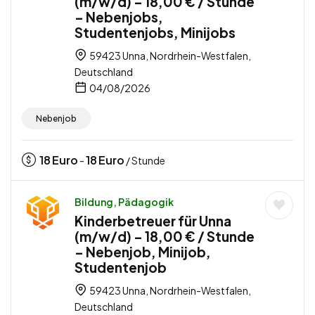
(m/w/d) – 18,00 € / Stunde
– Nebenjobs,
Studentenjobs, Minijobs
59423 Unna, Nordrhein-Westfalen,
Deutschland
04/08/2026
Nebenjob
18
Euro
18
Euro
-
/ Stunde
Bildung, Pädagogik
Kinderbetreuer für Unna
(m/w/d) – 18,00 € / Stunde
– Nebenjob, Minijob,
Studentenjob
59423 Unna, Nordrhein-Westfalen,
Deutschland