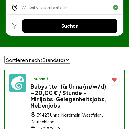
Suchen
Haushalt
Babysitter für Unna (m/w/d)
– 20,00 € / Stunde –
Minijobs, Gelegenheitsjobs,
Nebenjobs
59423 Unna, Nordrhein-Westfalen,
Deutschland
05/08/2026