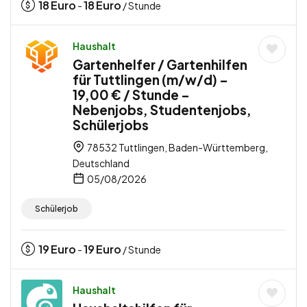
18
Euro
18
Euro
-
/ Stunde
Haushalt
Gartenhelfer / Gartenhilfen
für Tuttlingen (m/w/d) –
19,00 € / Stunde –
Nebenjobs, Studentenjobs,
Schülerjobs
78532 Tuttlingen, Baden-Württemberg,
Deutschland
05/08/2026
Schülerjob
19
Euro
19
Euro
-
/ Stunde
Haushalt