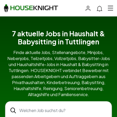
7 aktuelle Jobs in Haushalt &
Babysitting in Tuttlingen
Finde aktuelle Jobs, Stellenangebote, Minijobs,
Nebenjobs, Teilzeitjobs, Vollzeitjobs, Babysitter-Jobs
und Haushaltshilfe-Jobs in Haushalt & Babysitting in
Tuttlingen. HOUSEKNIGHT verbindet Bewerber mit
passenden Arbeitgebern und Auftraggebern aus
Privathaushalten, Kinderbetreuung, Babysitting,
Haushaltshilfe, Reinigung, Seniorenbetreuung,
Alltagshilfe und Familienservice.