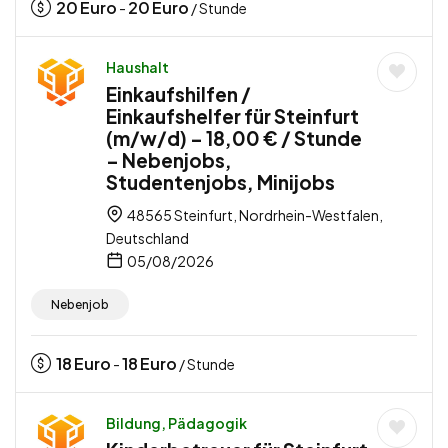
20
Euro
20
Euro
-
/ Stunde
Haushalt
Einkaufshilfen /
Einkaufshelfer für Steinfurt
(m/w/d) – 18,00 € / Stunde
– Nebenjobs,
Studentenjobs, Minijobs
48565 Steinfurt, Nordrhein-Westfalen,
Deutschland
05/08/2026
Nebenjob
18
Euro
18
Euro
-
/ Stunde
Bildung, Pädagogik