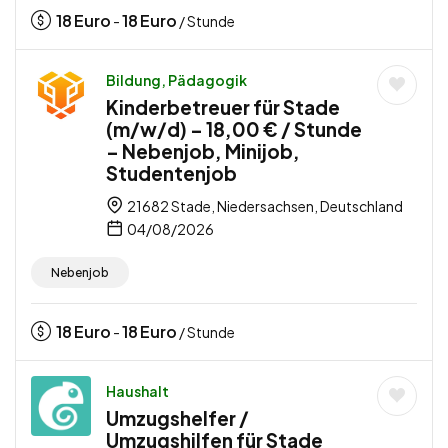
18
Euro
18
Euro
-
/ Stunde
Bildung, Pädagogik
Kinderbetreuer für Stade
(m/w/d) – 18,00 € / Stunde
– Nebenjob, Minijob,
Studentenjob
21682 Stade, Niedersachsen, Deutschland
04/08/2026
Nebenjob
18
Euro
18
Euro
-
/ Stunde
Haushalt
Umzugshelfer /
Umzugshilfen für Stade