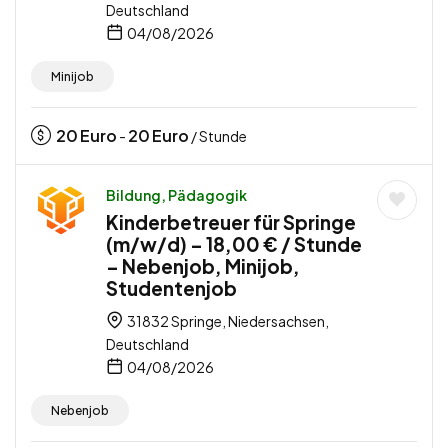
Deutschland
04/08/2026
Minijob
20
Euro
20
Euro
-
/ Stunde
Bildung, Pädagogik
Kinderbetreuer für Springe
(m/w/d) – 18,00 € / Stunde
– Nebenjob, Minijob,
Studentenjob
31832 Springe, Niedersachsen,
Deutschland
04/08/2026
Nebenjob