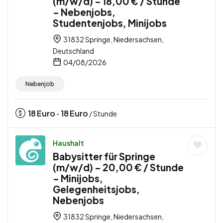
(m/w/d) – 18,00 € / Stunde
– Nebenjobs,
Studentenjobs, Minijobs
31832 Springe, Niedersachsen,
Deutschland
04/08/2026
Nebenjob
18
Euro
18
Euro
-
/ Stunde
Haushalt
Babysitter für Springe
(m/w/d) – 20,00 € / Stunde
– Minijobs,
Gelegenheitsjobs,
Nebenjobs
31832 Springe, Niedersachsen,