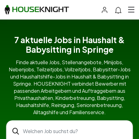
7 aktuelle Jobs in Haushalt &
Babysitting in Springe
Finde aktuelle Jobs, Stellenangebote, Minijobs,
Nebenjobs, Teilzeitjobs, Vollzeitjobs, Babysitter-Jobs
und Haushaltshilfe-Jobs in Haushalt & Babysitting in
Springe. HOUSEKNIGHT verbindet Bewerber mit
passenden Arbeitgebern und Auftraggebern aus
Privathaushalten, Kinderbetreuung, Babysitting,
Haushaltshilfe, Reinigung, Seniorenbetreuung,
Alltagshilfe und Familienservice.