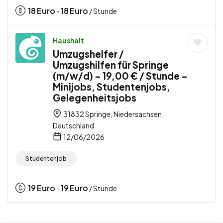
18
Euro
18
Euro
-
/ Stunde
Haushalt
Umzugshelfer /
Umzugshilfen für Springe
(m/w/d) – 19,00 € / Stunde –
Minijobs, Studentenjobs,
Gelegenheitsjobs
31832 Springe, Niedersachsen,
Deutschland
12/06/2026
Studentenjob
19
Euro
19
Euro
-
/ Stunde