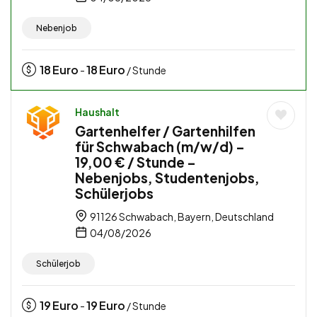
Nebenjob
18
Euro
18
Euro
-
/ Stunde
Haushalt
Gartenhelfer / Gartenhilfen
für Schwabach (m/w/d) –
19,00 € / Stunde –
Nebenjobs, Studentenjobs,
Schülerjobs
91126 Schwabach, Bayern, Deutschland
04/08/2026
Schülerjob
19
Euro
19
Euro
-
/ Stunde