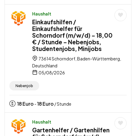
Haushalt
Einkaufshilfen /
Einkaufshelfer für
Schorndorf (m/w/d) – 18,00
€ / Stunde – Nebenjobs,
Studentenjobs, Minijobs
73614 Schorndorf, Baden-Württemberg,
Deutschland
05/08/2026
Nebenjob
18
Euro
18
Euro
-
/ Stunde
Haushalt
Gartenhelfer / Gartenhilfen