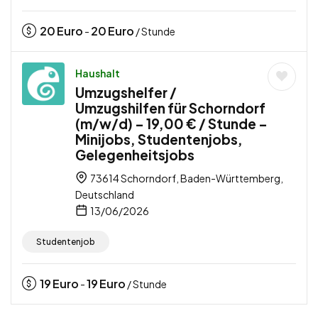
20
Euro
20
Euro
-
/ Stunde
Haushalt
Umzugshelfer /
Umzugshilfen für Schorndorf
(m/w/d) – 19,00 € / Stunde –
Minijobs, Studentenjobs,
Gelegenheitsjobs
73614 Schorndorf, Baden-Württemberg,
Deutschland
13/06/2026
Studentenjob
19
Euro
19
Euro
-
/ Stunde