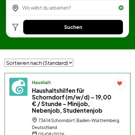
Suchen
Haushalt
Haushaltshilfen für
Schorndorf (m/w/d) – 19,00
€ / Stunde – Minijob,
Nebenjob, Studentenjob
73614 Schorndorf, Baden-Württemberg,
Deutschland
05/08/2026