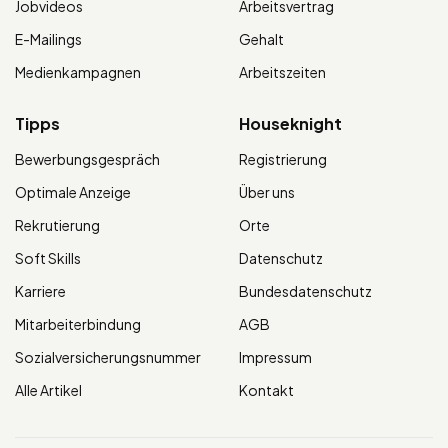
Jobvideos
Arbeitsvertrag
E-Mailings
Gehalt
Medienkampagnen
Arbeitszeiten
Tipps
Houseknight
Bewerbungsgespräch
Registrierung
Optimale Anzeige
Über uns
Rekrutierung
Orte
Soft Skills
Datenschutz
Karriere
Bundesdatenschutz
Mitarbeiterbindung
AGB
Sozialversicherungsnummer
Impressum
Alle Artikel
Kontakt