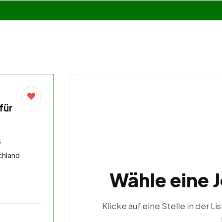
für
s
chland
Wähle eine 
Klicke auf eine Stelle in der Li