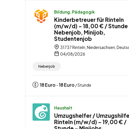
Bildung, Pädagogik
Kinderbetreuer für Rinteln
(m/w/d) – 18,00 € / Stunde
Nebenjob, Minijob,
Studentenjob
31737 Rinteln, Niedersachsen, Deuts
04/08/2026
Nebenjob
18
Euro
18
Euro
-
/ Stunde
Haushalt
Umzugshelfer / Umzugshilfe
Rinteln (m/w/d) – 19,00 € /
Stunde – Minijobs,