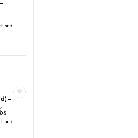
 –
chland
/d) –
,
obs
chland