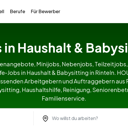
ll
Berufe
Für Bewerber
 in Haushalt & Babysi
lenangebote, Minijobs, Nebenjobs, Teilzeitjobs,
fe-Jobs in Haushalt & Babysitting in Rinteln.
ssenden Arbeitgebern und Auftraggebern aus P
itting, Haushaltshilfe, Reinigung, Seniorenbetr
Familienservice.