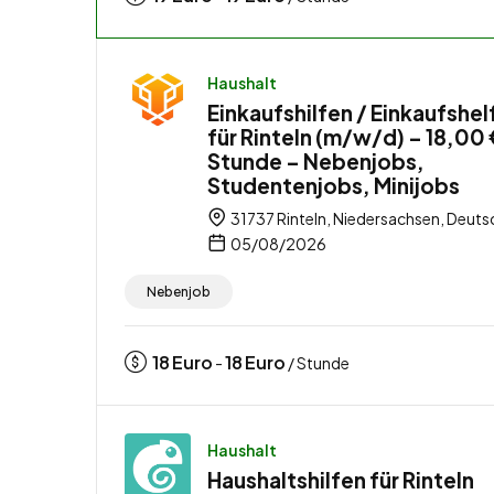
Haushalt
Einkaufshilfen / Einkaufshel
für Rinteln (m/w/d) – 18,00 
Stunde – Nebenjobs,
Studentenjobs, Minijobs
31737 Rinteln, Niedersachsen, Deuts
05/08/2026
Nebenjob
18
Euro
18
Euro
-
/ Stunde
Haushalt
Haushaltshilfen für Rinteln