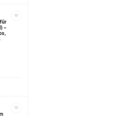
für
) –
bs,
s
am