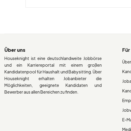
Über uns
Für
Houseknight ist eine deutschlandweite Jobbörse
Über
und ein Karriereportal mit einem großen
Kan
Kandidatenpool für Haushalt und Babysitting. Über
Houseknight erhalten Jobanbieter die
Job
Möglichkeiten, geeignete Kandidaten und
Kan
Bewerber aus allen Bereichen zu finden.
Empl
Job
E-Ma
Med