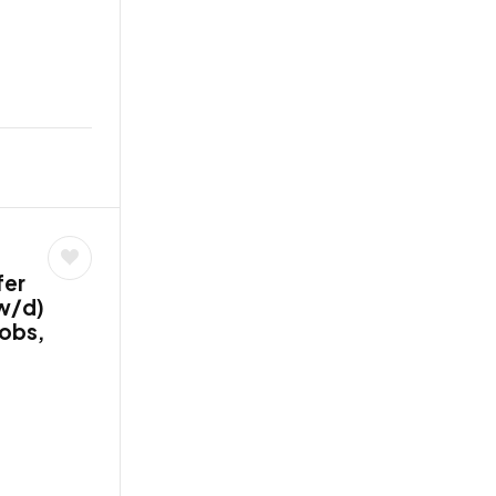
fer
w/d)
jobs,