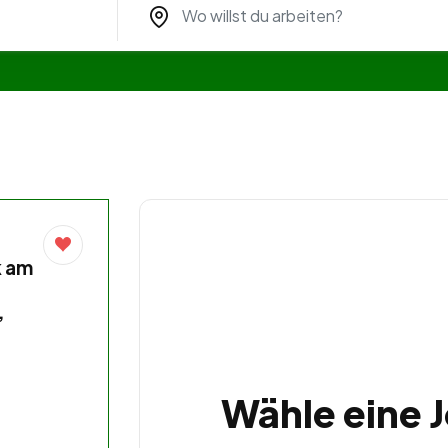
k am
,
Wähle eine 