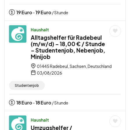
19
Euro
19
Euro
-
/ Stunde
Haushalt
Alltagshelfer für Radebeul
(m/w/d) – 18,00 € / Stunde
– Studentenjob, Nebenjob,
Minijob
01445 Radebeul, Sachsen, Deutschland
03/08/2026
Studentenjob
18
Euro
18
Euro
-
/ Stunde
Haushalt
Umzugshelfer /