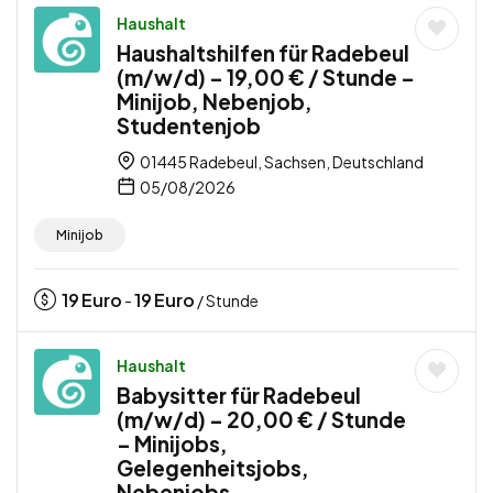
Haushalt
Haushaltshilfen für Radebeul
(m/w/d) – 19,00 € / Stunde –
Minijob, Nebenjob,
Studentenjob
01445 Radebeul, Sachsen, Deutschland
05/08/2026
Minijob
19
Euro
19
Euro
-
/ Stunde
Haushalt
Babysitter für Radebeul
(m/w/d) – 20,00 € / Stunde
– Minijobs,
Gelegenheitsjobs,
Nebenjobs