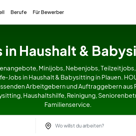
ll
Berufe
Für Bewerber
s in Haushalt & Babysi
lenangebote, Minijobs, Nebenjobs, Teilzeitjobs,
lfe-Jobs in Haushalt & Babysitting in Plauen. 
ssenden Arbeitgebern und Auftraggebern aus P
itting, Haushaltshilfe, Reinigung, Seniorenbetr
Familienservice.