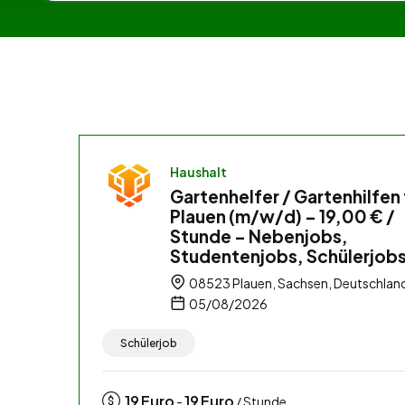
Haushalt
Gartenhelfer / Gartenhilfen 
Plauen (m/w/d) – 19,00 € /
Stunde – Nebenjobs,
Studentenjobs, Schülerjob
08523 Plauen, Sachsen, Deutschlan
05/08/2026
Schülerjob
19
Euro
19
Euro
-
/ Stunde