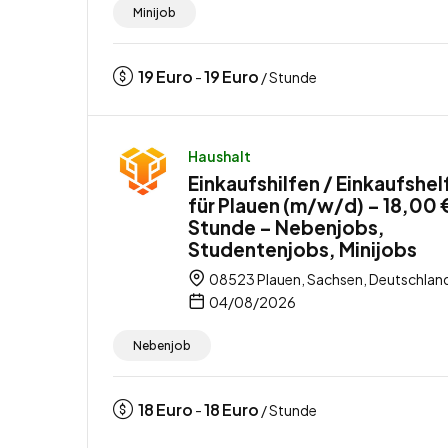
Minijob
19
Euro
19
Euro
-
/ Stunde
Haushalt
Einkaufshilfen / Einkaufshel
für Plauen (m/w/d) – 18,00 
Stunde – Nebenjobs,
Studentenjobs, Minijobs
08523 Plauen, Sachsen, Deutschlan
04/08/2026
Nebenjob
18
Euro
18
Euro
-
/ Stunde