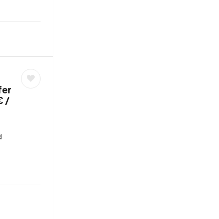
fer
€ /
d