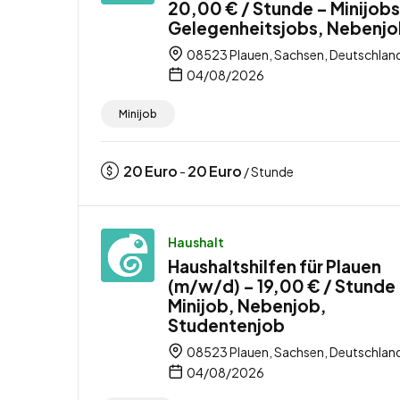
20,00 € / Stunde – Minijobs
Gelegenheitsjobs, Nebenj
08523 Plauen, Sachsen, Deutschlan
04/08/2026
Minijob
20
Euro
20
Euro
-
/ Stunde
Haushalt
Haushaltshilfen für Plauen
(m/w/d) – 19,00 € / Stunde
Minijob, Nebenjob,
Studentenjob
08523 Plauen, Sachsen, Deutschlan
04/08/2026