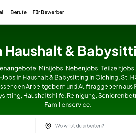
ll
Berufe
Für Bewerber
n Haushalt & Babysitt
lenangebote, Minijobs, Nebenjobs, Teilzeitjobs,
-Jobs in Haushalt & Babysitting in Olching, S
ssenden Arbeitgebern und Auftraggebern aus P
itting, Haushaltshilfe, Reinigung, Seniorenbetr
Familienservice.