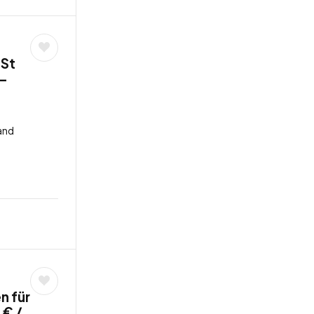
 St
 –
and
n für
 € /