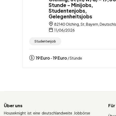
Stunde – Minijobs,
Studentenjobs,
Gelegenheitsjobs
82140 Olching, St, Bayern, Deutschl
11/06/2026
Studentenjob
19
Euro
19
Euro
-
/ Stunde
Über uns
Für
Houseknight ist eine deutschlandweite Jobbörse
Über