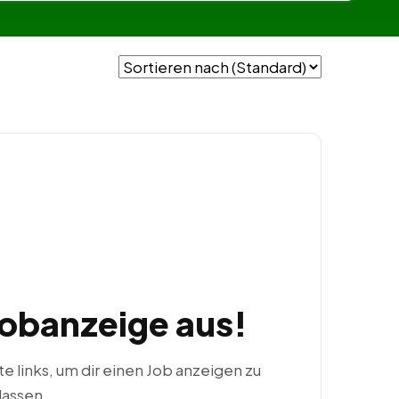
Jobanzeige aus!
ste links, um dir einen Job anzeigen zu
lassen.