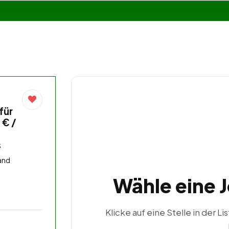
für
 € /
s
and
Wähle eine 
Klicke auf eine Stelle in der Li