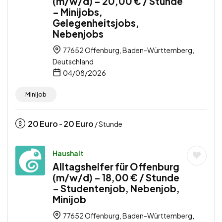
(m/w/d) – 20,00 € / Stunde
– Minijobs,
Gelegenheitsjobs,
Nebenjobs
77652 Offenburg, Baden-Württemberg,
Deutschland
04/08/2026
Minijob
20
Euro
20
Euro
-
/ Stunde
Haushalt
Alltagshelfer für Offenburg
(m/w/d) – 18,00 € / Stunde
– Studentenjob, Nebenjob,
Minijob
77652 Offenburg, Baden-Württemberg,