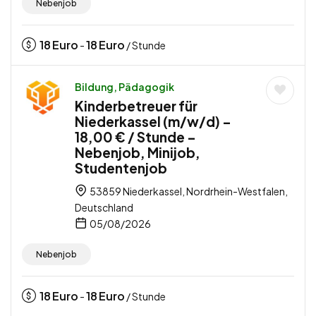
Nebenjob
18
Euro
18
Euro
-
/ Stunde
Bildung, Pädagogik
Kinderbetreuer für
Niederkassel (m/w/d) –
18,00 € / Stunde –
Nebenjob, Minijob,
Studentenjob
53859 Niederkassel, Nordrhein-Westfalen,
Deutschland
05/08/2026
Nebenjob
18
Euro
18
Euro
-
/ Stunde