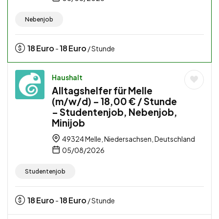
Nebenjob
18
Euro
18
Euro
-
/ Stunde
Haushalt
Alltagshelfer für Melle
(m/w/d) – 18,00 € / Stunde
– Studentenjob, Nebenjob,
Minijob
49324 Melle, Niedersachsen, Deutschland
05/08/2026
Studentenjob
18
Euro
18
Euro
-
/ Stunde