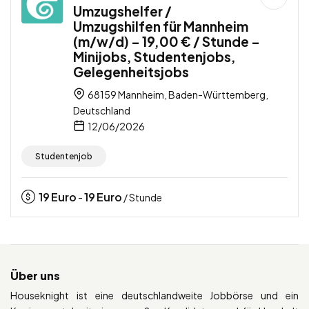
Umzugshelfer /
Umzugshilfen für Mannheim
(m/w/d) – 19,00 € / Stunde –
Minijobs, Studentenjobs,
Gelegenheitsjobs
68159 Mannheim, Baden-Württemberg,
Deutschland
12/06/2026
Studentenjob
19
Euro
19
Euro
-
/ Stunde
Über uns
Houseknight ist eine deutschlandweite Jobbörse und ein