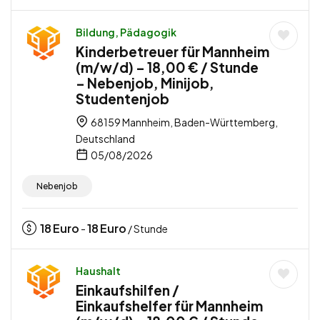
Bildung, Pädagogik
Kinderbetreuer für Mannheim
(m/w/d) – 18,00 € / Stunde
– Nebenjob, Minijob,
Studentenjob
68159 Mannheim, Baden-Württemberg,
Deutschland
05/08/2026
Nebenjob
18
Euro
18
Euro
-
/ Stunde
Haushalt
Einkaufshilfen /
Einkaufshelfer für Mannheim