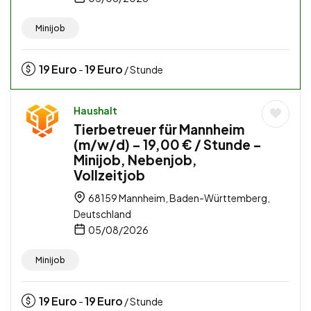
Minijob
19
Euro
19
Euro
-
/ Stunde
Haushalt
Tierbetreuer für Mannheim
(m/w/d) – 19,00 € / Stunde –
Minijob, Nebenjob,
Vollzeitjob
68159 Mannheim, Baden-Württemberg,
Deutschland
05/08/2026
Minijob
19
Euro
19
Euro
-
/ Stunde