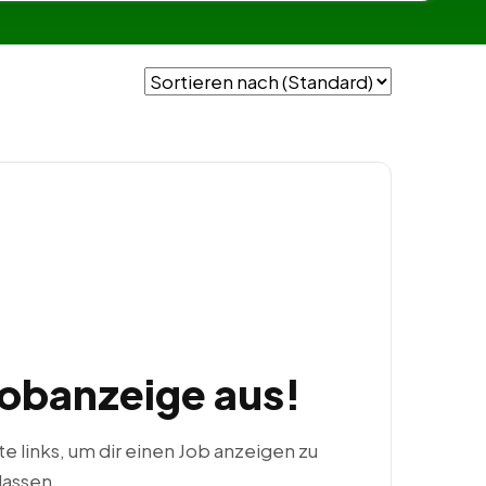
Jobanzeige aus!
ste links, um dir einen Job anzeigen zu
lassen.