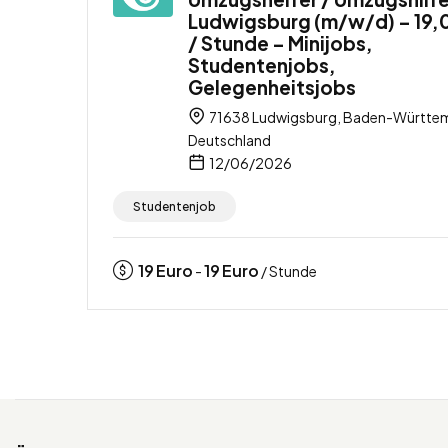
Ludwigsburg (m/w/d) – 19,
/ Stunde – Minijobs,
Studentenjobs,
Gelegenheitsjobs
71638 Ludwigsburg, Baden-Württe
Deutschland
12/06/2026
Studentenjob
19
Euro
19
Euro
-
/ Stunde