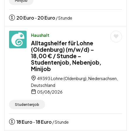
Minijob
20
Euro
20
Euro
-
/ Stunde
Haushalt
Alltagshelfer für Lohne
(Oldenburg) (m/w/d) –
18,00 € / Stunde –
Studentenjob, Nebenjob,
Minijob
49393 Lohne (Oldenburg), Niedersachsen,
Deutschland
05/08/2026
Studentenjob
18
Euro
18
Euro
-
/ Stunde