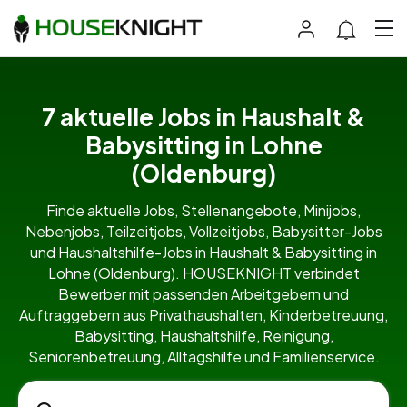
7 aktuelle Jobs in Haushalt &
Babysitting in Lohne
(Oldenburg)
Finde aktuelle Jobs, Stellenangebote, Minijobs,
Nebenjobs, Teilzeitjobs, Vollzeitjobs, Babysitter-Jobs
und Haushaltshilfe-Jobs in Haushalt & Babysitting in
Lohne (Oldenburg). HOUSEKNIGHT verbindet
Bewerber mit passenden Arbeitgebern und
Auftraggebern aus Privathaushalten, Kinderbetreuung,
Babysitting, Haushaltshilfe, Reinigung,
Seniorenbetreuung, Alltagshilfe und Familienservice.