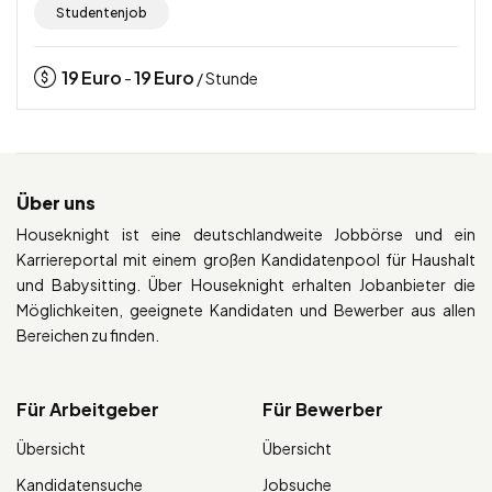
Studentenjob
19
Euro
19
Euro
-
/ Stunde
Über uns
Houseknight ist eine deutschlandweite Jobbörse und ein
Karriereportal mit einem großen Kandidatenpool für Haushalt
und Babysitting. Über Houseknight erhalten Jobanbieter die
Möglichkeiten, geeignete Kandidaten und Bewerber aus allen
Bereichen zu finden.
Für Arbeitgeber
Für Bewerber
Übersicht
Übersicht
Kandidatensuche
Jobsuche