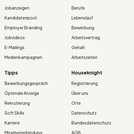
Jobanzeigen
Berufe
Kandidatenpool
Lebenslauf
Employer Branding
Bewerbung
Jobvideos
Arbeitsvertrag
E-Mailings
Gehalt
Medienkampagnen
Arbeitszeiten
Tipps
Houseknight
Bewerbungsgespräch
Registrierung
Optimale Anzeige
Über uns
Rekrutierung
Orte
Soft Skills
Datenschutz
Karriere
Bundesdatenschutz
Mitarbeiterbindung
AGB