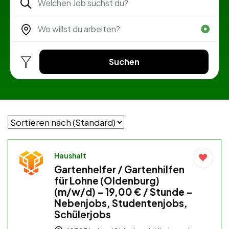
Suchen
Haushalt
Gartenhelfer / Gartenhilfen
für Lohne (Oldenburg)
(m/w/d) – 19,00 € / Stunde –
Nebenjobs, Studentenjobs,
Schülerjobs