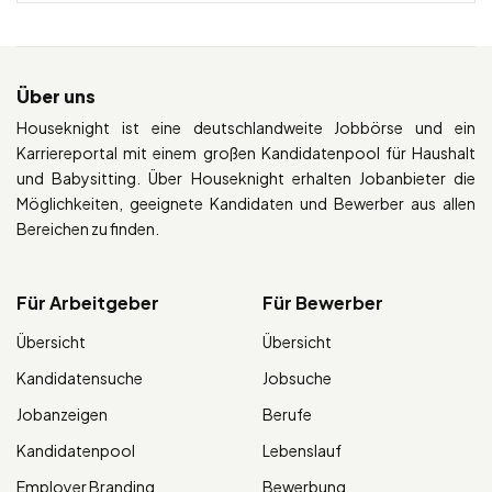
Über uns
Houseknight ist eine deutschlandweite Jobbörse und ein
Karriereportal mit einem großen Kandidatenpool für Haushalt
und Babysitting. Über Houseknight erhalten Jobanbieter die
Möglichkeiten, geeignete Kandidaten und Bewerber aus allen
Bereichen zu finden.
Für Arbeitgeber
Für Bewerber
Übersicht
Übersicht
Kandidatensuche
Jobsuche
Jobanzeigen
Berufe
Kandidatenpool
Lebenslauf
Employer Branding
Bewerbung