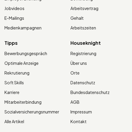
Jobvideos
Arbeitsvertrag
E-Mailings
Gehalt
Medienkampagnen
Arbeitszeiten
Tipps
Houseknight
Bewerbungsgespräch
Registrierung
Optimale Anzeige
Über uns
Rekrutierung
Orte
Soft Skills
Datenschutz
Karriere
Bundesdatenschutz
Mitarbeiterbindung
AGB
Sozialversicherungsnummer
Impressum
Alle Artikel
Kontakt