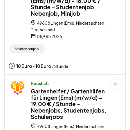
(Ems) (m/w/d) – 18,00 € /
Stunde – Studentenjob,
Nebenjob, Minijob
49808 Lingen (Ems), Niedersachsen,
Deutschland
05/08/2026
Studentenjob
18
Euro
18
Euro
-
/ Stunde
Haushalt
Gartenhelfer / Gartenhilfen
für Lingen (Ems) (m/w/d) –
19,00 € / Stunde –
Nebenjobs, Studentenjobs,
Schülerjobs
49808 Lingen (Ems), Niedersachsen,