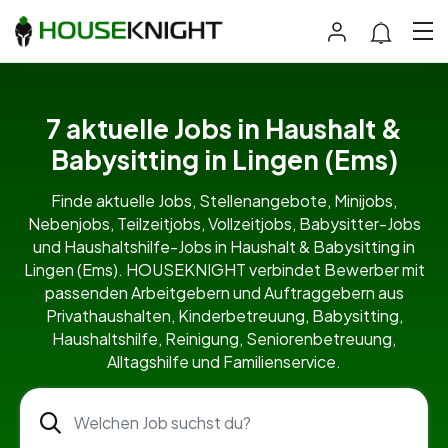
7 aktuelle Jobs in Haushalt &
Babysitting in Lingen (Ems)
Finde aktuelle Jobs, Stellenangebote, Minijobs,
Nebenjobs, Teilzeitjobs, Vollzeitjobs, Babysitter-Jobs
und Haushaltshilfe-Jobs in Haushalt & Babysitting in
Lingen (Ems). HOUSEKNIGHT verbindet Bewerber mit
passenden Arbeitgebern und Auftraggebern aus
Privathaushalten, Kinderbetreuung, Babysitting,
Haushaltshilfe, Reinigung, Seniorenbetreuung,
Alltagshilfe und Familienservice.