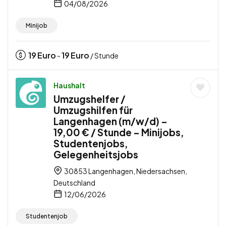
04/08/2026
Minijob
19
Euro
19
Euro
-
/ Stunde
Haushalt
Umzugshelfer /
Umzugshilfen für
Langenhagen (m/w/d) –
19,00 € / Stunde – Minijobs,
Studentenjobs,
Gelegenheitsjobs
30853 Langenhagen, Niedersachsen,
Deutschland
12/06/2026
Studentenjob