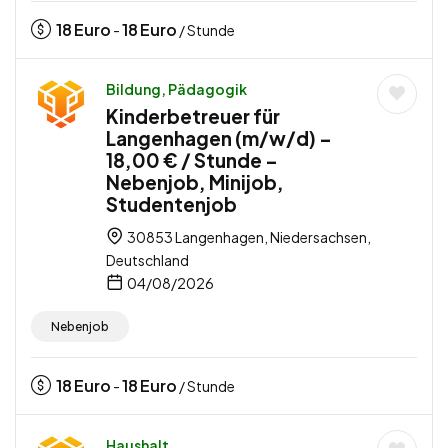
18
Euro
18
Euro
-
/ Stunde
Bildung, Pädagogik
Kinderbetreuer für
Langenhagen (m/w/d) –
18,00 € / Stunde –
Nebenjob, Minijob,
Studentenjob
30853 Langenhagen, Niedersachsen,
Deutschland
04/08/2026
Nebenjob
18
Euro
18
Euro
-
/ Stunde
Haushalt