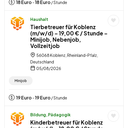
18
Euro
18
Euro
-
/ Stunde
Haushalt
Tierbetreuer für Koblenz
(m/w/d) – 19,00 € / Stunde –
Minijob, Nebenjob,
Vollzeitjob
56068 Koblenz, Rheinland-Pfalz,
Deutschland
05/08/2026
Minijob
19
Euro
19
Euro
-
/ Stunde
Bildung, Pädagogik
Kinderbetreuer für Koblenz