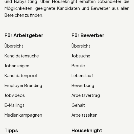
und Babysitting. Über Houseknight erhalten Jobanbieter die
Möglichkeiten, geeignete Kandidaten und Bewerber aus allen
Bereichen zu finden.
Für Arbeitgeber
Für Bewerber
Übersicht
Übersicht
Kandidatensuche
Jobsuche
Jobanzeigen
Berufe
Kandidatenpool
Lebenslauf
Employer Branding
Bewerbung
Jobvideos
Arbeitsvertrag
E-Mailings
Gehalt
Medienkampagnen
Arbeitszeiten
Tipps
Houseknight