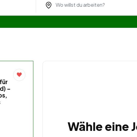
für
d) –
bs,
s
Wähle eine 