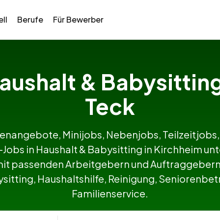
ll
Berufe
Für Bewerber
Haushalt & Babysittin
Teck
lenangebote, Minijobs, Nebenjobs, Teilzeitjobs,
e-Jobs in Haushalt & Babysitting in Kirchheim 
it passenden Arbeitgebern und Auftraggebern 
itting, Haushaltshilfe, Reinigung, Seniorenbetr
Familienservice.