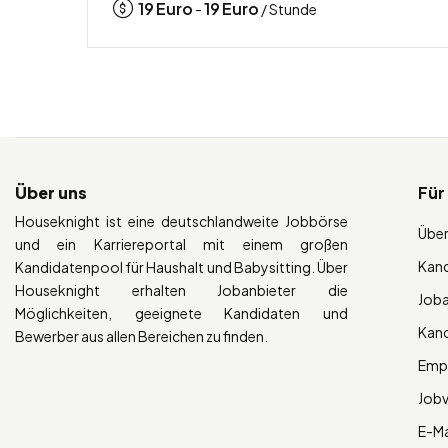
19
Euro
19
Euro
-
/ Stunde
Über uns
Für
Houseknight ist eine deutschlandweite Jobbörse
Über
und ein Karriereportal mit einem großen
Kan
Kandidatenpool für Haushalt und Babysitting. Über
Houseknight erhalten Jobanbieter die
Job
Möglichkeiten, geeignete Kandidaten und
Kan
Bewerber aus allen Bereichen zu finden.
Empl
Job
E-Ma