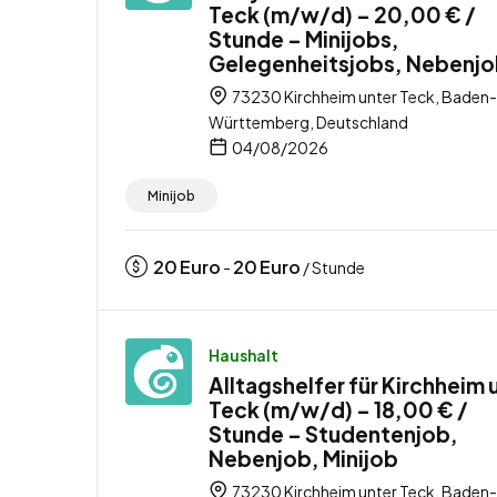
Teck (m/w/d) – 20,00 € /
Stunde – Minijobs,
Gelegenheitsjobs, Nebenj
73230 Kirchheim unter Teck, Baden-
Württemberg, Deutschland
04/08/2026
Minijob
20
Euro
20
Euro
-
/ Stunde
Haushalt
Alltagshelfer für Kirchheim 
Teck (m/w/d) – 18,00 € /
Stunde – Studentenjob,
Nebenjob, Minijob
73230 Kirchheim unter Teck, Baden-