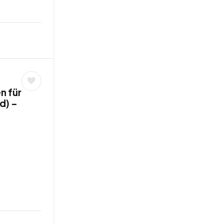
n für
d) –