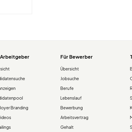
 Arbeitgeber
Für Bewerber
sicht
Übersicht
didatensuche
Jobsuche
O
anzeigen
Berufe
R
didatenpool
Lebenslauf
S
oyer Branding
Bewerbung
K
videos
Arbeitsvertrag
M
ilings
Gehalt