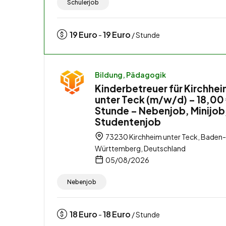
Schülerjob
19
Euro
19
Euro
-
/ Stunde
Bildung, Pädagogik
Kinderbetreuer für Kirchhe
unter Teck (m/w/d) – 18,00 
Stunde – Nebenjob, Minijob
Studentenjob
73230 Kirchheim unter Teck, Baden-
Württemberg, Deutschland
05/08/2026
Nebenjob
18
Euro
18
Euro
-
/ Stunde