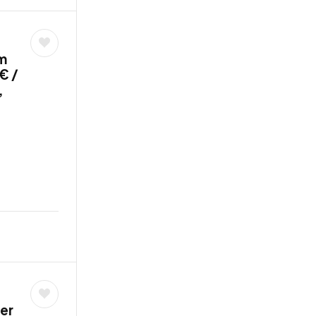
im
€ /
,
ter