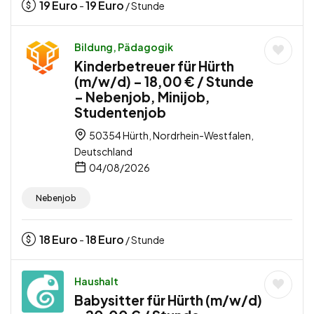
19
Euro
19
Euro
-
/ Stunde
Bildung, Pädagogik
Kinderbetreuer für Hürth
(m/w/d) – 18,00 € / Stunde
– Nebenjob, Minijob,
Studentenjob
50354 Hürth, Nordrhein-Westfalen,
Deutschland
04/08/2026
Nebenjob
18
Euro
18
Euro
-
/ Stunde
Haushalt
Babysitter für Hürth (m/w/d)