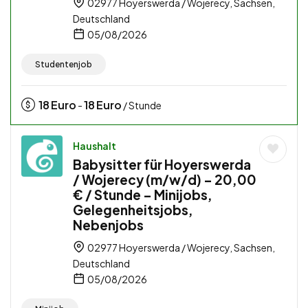
02977 Hoyerswerda / Wojerecy, Sachsen,
Deutschland
05/08/2026
Studentenjob
18
Euro
18
Euro
-
/ Stunde
Haushalt
Babysitter für Hoyerswerda
/ Wojerecy (m/w/d) – 20,00
€ / Stunde – Minijobs,
Gelegenheitsjobs,
Nebenjobs
02977 Hoyerswerda / Wojerecy, Sachsen,
Deutschland
05/08/2026