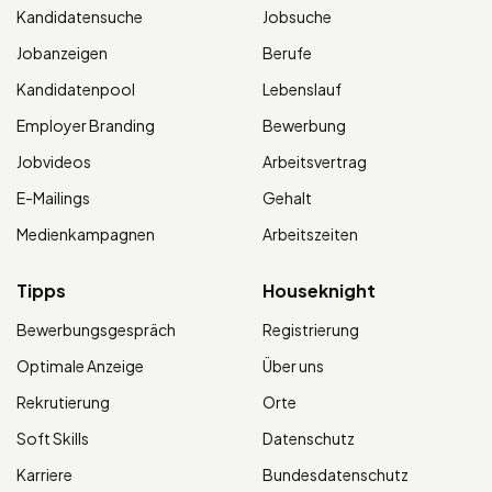
Kandidatensuche
Jobsuche
Jobanzeigen
Berufe
Kandidatenpool
Lebenslauf
Employer Branding
Bewerbung
Jobvideos
Arbeitsvertrag
E-Mailings
Gehalt
Medienkampagnen
Arbeitszeiten
Tipps
Houseknight
Bewerbungsgespräch
Registrierung
Optimale Anzeige
Über uns
Rekrutierung
Orte
Soft Skills
Datenschutz
Karriere
Bundesdatenschutz