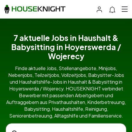
7 aktuelle Jobs in Haushalt &
Babysitting in Hoyerswerda /
Wojerecy
Finde aktuelle Jobs, Stellenangebote, Minijobs,
Nebenjobs, Teilzeitjobs, Vollzeitjobs, Babysitter-Jobs
und Haushaltshilfe-Jobs in Haushalt & Babysitting in
Hoyerswerda / Wojerecy. HOUSEKNIGHT verbindet
Bewerber mit passenden Arbeitgebern und
Auftraggebern aus Privathaushalten, Kinderbetreuung,
Babysitting, Haushaltshilfe, Reinigung,
Seniorenbetreuung, Alltagshilfe und Familienservice.