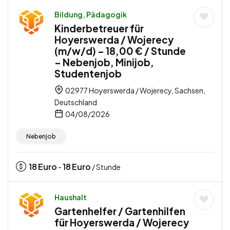
Bildung, Pädagogik
Kinderbetreuer für
Hoyerswerda / Wojerecy
(m/w/d) – 18,00 € / Stunde
– Nebenjob, Minijob,
Studentenjob
02977 Hoyerswerda / Wojerecy, Sachsen,
Deutschland
04/08/2026
Nebenjob
18
Euro
18
Euro
-
/ Stunde
Haushalt
Gartenhelfer / Gartenhilfen
für Hoyerswerda / Wojerecy